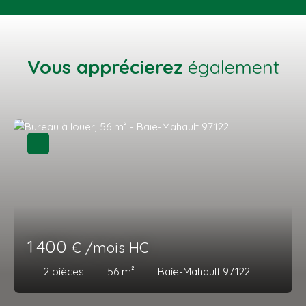
Vous apprécierez
également
1 400
€ /mois HC
2
pièces
56
m²
Baie-Mahault 97122