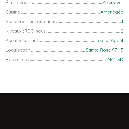
État intérieur
A rénover
Cuisine
Aménagée
Stationnement extérieur
1
Niveaux (RDC inclus)
2
Assainissement
Tout à l'égout
Localisation
Sainte-Rose 97115
Référence
T2464-SD