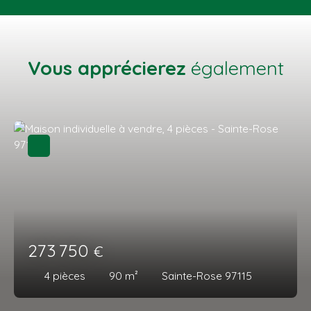
Vous apprécierez
également
273 750
€
4
pièces
90
m²
Sainte-Rose 97115