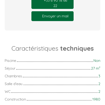
+33 6 90 18 66
22
Envoyer un mail
Caractéristiques
techniques
Piscine
Non
Séjour
27
m²
Chambres
3
Salle d'eau
2
WC
2
Construction
1980