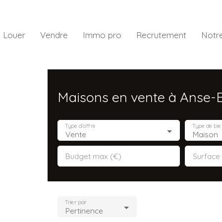
Louer
Vendre
Immo pro
Recrutement
Notr
Maisons en vente à Anse-B
Type d'offre
Type de bie
Vente
Maison
Budget max (€)
Surface
Trier par
Pertinence