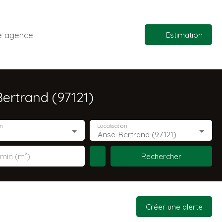
e agence
Estimation
ertrand (97121)
n
Localisation
Anse-Bertrand (97121)
Rechercher
 min (m²)
Créer une alerte