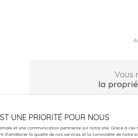
A
Vous 
la propri
Ne manquez plus aucun bien correspondant à vo
Prénom
Nom
 EST UNE PRIORITÉ POUR NOUS
Téléphone
optimale et une communication pertinente sur notre site. Grace à c
 d'améliorer la qualité de nos services et la convivialité de notre s