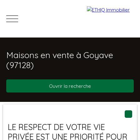
Maisons en vente à Goyave
(97128)
Ouvrir la recherche
Acheter
Louer
Vendre
Immo pro
Recru
Type d'offre
Trier par
Estimation
Créer une alerte
Vente
Pertinence
LE RESPECT DE VOTRE VIE
Type de bien
PRIVÉE EST UNE PRIORITÉ POUR
Maison