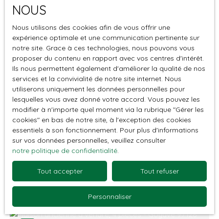
A voir absolument
NOUS
Localisation
Goyave (97128)
Nous utilisons des cookies afin de vous offrir une
expérience optimale et une communication pertinente sur
Budget max (€)
notre site. Grace à ces technologies, nous pouvons vous
proposer du contenu en rapport avec vos centres d'intérêt.
Surface min (m²)
Ils nous permettent également d'améliorer la qualité de nos
services et la convivialité de notre site internet. Nous
utiliserons uniquement les données personnelles pour
Rechercher
375 000
€
lesquelles vous avez donné votre accord. Vous pouvez les
modifier à n'importe quel moment via la rubrique ″Gérer les
cookies″ en bas de notre site, à l'exception des cookies
Goyave - Maison avec immense potentiel
essentiels à son fonctionnement. Pour plus d'informations
sur vos données personnelles, veuillez consulter
5
pièces
145
m²
Goyave 97128
notre politique de confidentialité
.
Imaginez-vous dans cette superbe maison de 145
Tout accepter
Tout refuser
m² habitables sur Goyave, construite en 2000,
offrant un cadre de vie exceptionnel et une vue
Personnaliser
imprenable sur un jardin luxuriant et une terrasse
ensoleillée. Cette maison est composée : Séjour de