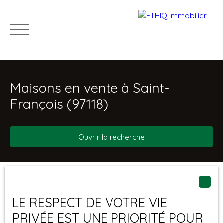
Maisons en vente à Saint-
François (97118)
Ouvrir la recherche
Acheter
Louer
Vendre
Immo pro
Recru
Type d'offre
Trier par
Estimation
Créer une alerte
Vente
Pertinence
LE RESPECT DE VOTRE VIE
Type de bien
PRIVÉE EST UNE PRIORITÉ POUR
Maison