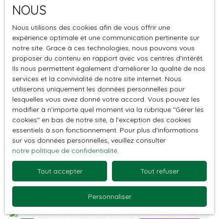
NOUS
Localisation
Saint-François (97118)
Nous utilisons des cookies afin de vous offrir une
expérience optimale et une communication pertinente sur
Budget max (€)
notre site. Grace à ces technologies, nous pouvons vous
proposer du contenu en rapport avec vos centres d'intérêt.
Surface min (m²)
Ils nous permettent également d'améliorer la qualité de nos
services et la convivialité de notre site internet. Nous
utiliserons uniquement les données personnelles pour
Rechercher
530 200
€
lesquelles vous avez donné votre accord. Vous pouvez les
modifier à n'importe quel moment via la rubrique ″Gérer les
cookies″ en bas de notre site, à l'exception des cookies
Saint-François – Maisonen récent à usage
essentiels à son fonctionnement. Pour plus d'informations
sur vos données personnelles, veuillez consulter
mixte : habitation, activité professionnelle
6
pièces
160
m²
Saint-François 97118
notre politique de confidentialité
.
ou commerce
Situé sur la route principale de Saint-François, face
Tout accepter
Tout refuser
à la station-service Dubédou, cet immeuble
construit en 2021 bénéficie d'une implantation
Personnaliser
offrant une visibilité directe sur un axe routier très
fréquenté. Édifié sur une parcelle de 455 m², il