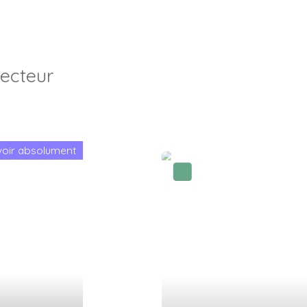
secteur
voir absolument