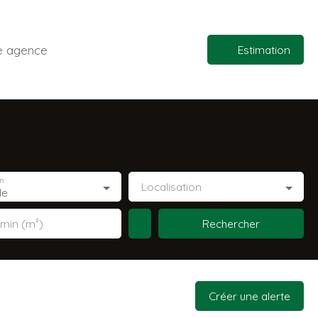
e agence
Estimation
n
Localisation
le
Rechercher
 min (m²)
Créer une alerte