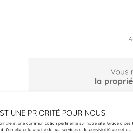
A
Vous 
la propri
Ne manquez plus aucun bien correspondant à vo
Prénom
Nom
 EST UNE PRIORITÉ POUR NOUS
Téléphone
optimale et une communication pertinente sur notre site. Grace à c
 d'améliorer la qualité de nos services et la convivialité de notre s