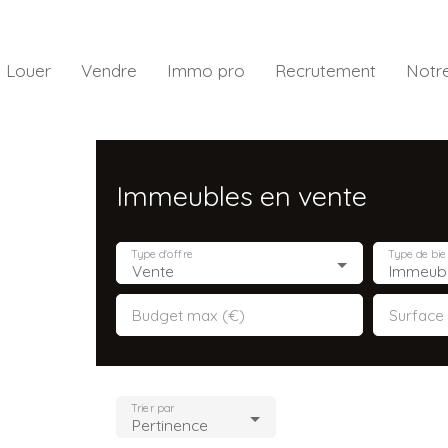
Louer
Vendre
Immo pro
Recrutement
Notr
Immeubles en vente
Type d'offre
Type de bie
Vente
Immeub
Budget max (€)
Surface
Trier par
Pertinence