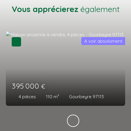
Vous apprécierez
également
A voir absolument
395 000
€
4
pièces
110
m²
Gourbeyre 97113