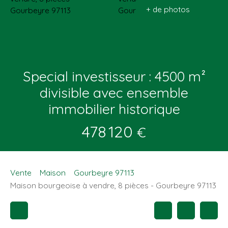
+ de photos
Special investisseur : 4500 m²
divisible avec ensemble
immobilier historique
478 120
€
Vente
Maison
Gourbeyre 97113
Maison bourgeoise à vendre, 8 pièces - Gourbeyre 97113