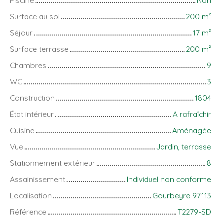
Surface au sol
200
m²
Séjour
17
m²
Surface terrasse
200
m²
Chambres
9
WC
3
Construction
1804
État intérieur
A rafraîchir
Cuisine
Aménagée
Vue
Jardin, terrasse
Stationnement extérieur
8
Assainissement
Individuel non conforme
Localisation
Gourbeyre 97113
Référence
T2279-SD