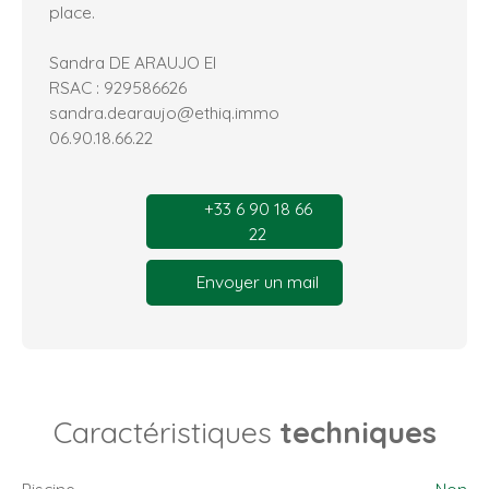
place.
Sandra DE ARAUJO EI
RSAC : 929586626
sandra.dearaujo@ethiq.immo
06.90.18.66.22
+33 6 90 18 66
22
Envoyer un mail
Caractéristiques
techniques
Piscine
Non