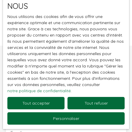
NOUS
Localisation
Deshaies (97126)
Nous utilisons des cookies afin de vous offrir une
expérience optimale et une communication pertinente sur
Budget max (€)
Aucun résultat
notre site. Grace à ces technologies, nous pouvons vous
proposer du contenu en rapport avec vos centres d'intérêt.
Surface min (m²)
Ils nous permettent également d'améliorer la qualité de nos
services et la convivialité de notre site internet. Nous
utiliserons uniquement les données personnelles pour
Rechercher
Vous ne trouvez pas
lesquelles vous avez donné votre accord. Vous pouvez les
modifier à n'importe quel moment via la rubrique ″Gérer les
la propriété de vos rêves ?
cookies″ en bas de notre site, à l'exception des cookies
essentiels à son fonctionnement. Pour plus d'informations
Ne manquez plus aucun bien correspondant à votre
sur vos données personnelles, veuillez consulter
recherche en vous inscrivant à notre alerte mail !
notre politique de confidentialité
.
Prénom
Tout accepter
Tout refuser
Nom
Personnaliser