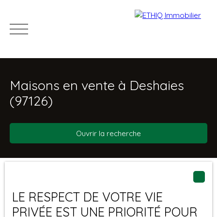
Maisons en vente à Deshaies
(97126)
Ouvrir la recherche
Acheter
Louer
Vendre
Immo pro
Recru
Type d'offre
Trier par
Estimation
Créer une alerte
Vente
Pertinence
LE RESPECT DE VOTRE VIE
Type de bien
PRIVÉE EST UNE PRIORITÉ POUR
Maison