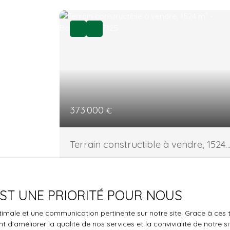
373 000
€
Terrain constructible à vendre, 1524
m² - Bouillante 97125
1 524
m²
Bouillante 97125
TERRAIN D'EXCEPTION – 1 500 m² – VUE MER
 EST UNE PRIORITÉ POUR NOUS
PANORAMIQUE – BOUILLANTE Offrez-vous
l'un des plus beaux panoramas de la Côte
optimale et une communication pertinente sur notre site. Grace à c
Sous-le-Vent. Situé sur la commune de
 d'améliorer la qualité de nos services et la convivialité de notre s
Bouillante, à proximité immédiate de la