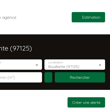
e agence
Estimation
nte (97125)
n
Localisation
Bouillante (97125)
Rechercher
 min (m²)
Créer une alerte