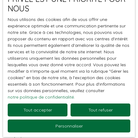
nationale, le nouveau statut du bailleur privé
NOUS
pourrait bientôt redéfinir les contours de
l’investissement locatif en France. Quels sont les
Nous utilisons des cookies afin de vous offrir une
expérience optimale et une communication pertinente sur
avantages fiscaux prévus ? Quelles conditions
notre site. Grace à ces technologies, nous pouvons vous
doivent être respectées ? Et surtout, que peut-on
proposer du contenu en rapport avec vos centres d'intérêt.
attendre de ce dispositif en Guadeloupe ?
Ils nous permettent également d'améliorer la qualité de nos
Décryptage par ETHIQ IMMOBILIER.
services et la convivialité de notre site internet. Nous
utiliserons uniquement les données personnelles pour
lesquelles vous avez donné votre accord. Vous pouvez les
Un nouveau statut pour encourager
modifier à n'importe quel moment via la rubrique ″Gérer les
l’investissement locatif
cookies″ en bas de notre site, à l'exception des cookies
essentiels à son fonctionnement. Pour plus d'informations
sur vos données personnelles, veuillez consulter
Dans le cadre du Projet de loi de finances 2026,
notre politique de confidentialité
.
l’Assemblée nationale a adopté un amendement
Tout accepter
Tout refuser
visant à créer un
statut du bailleur privé
.
L’objectif : stimuler l’offre de logements à loyers
maîtrisés tout en offrant
des avantages fiscaux
Personnaliser
attractifs
aux propriétaires qui s’engagent dans la