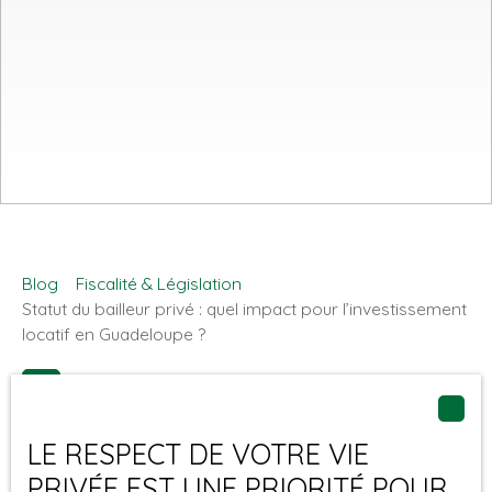
Blog
Fiscalité & Législation
Statut du bailleur privé : quel impact pour l’investissement
locatif en Guadeloupe ?
LE RESPECT DE VOTRE VIE
PRIVÉE EST UNE PRIORITÉ POUR
Adopté en première lecture par l’Assemblée